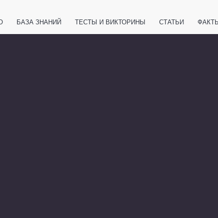
О
БАЗА ЗНАНИЙ
ТЕСТЫ И ВИКТОРИНЫ
СТАТЬИ
ФАКТ
ЕТЫ
ЖИВОТНЫЕ
ПОЛЕЗНО ЗНАТЬ
ЗАКОНОДАТЕЛЬСТВО
НОЛОГИИ