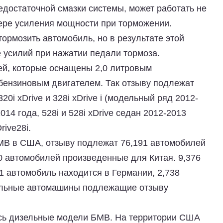
едостаточной смазки системы, может работать не
тере усиления мощности при торможении.
ормозить автомобиль, но в результате этой
 усилий при нажатии педали тормоза.
ей, которые оснащены 2,0 литровым
ензиновым двигателем. Так отзыву подлежат
20i xDrive и 328i xDrive i
(модельный ряд 2012-
2014 года,
528i и 528i xDrive седан 2012-2013
rive28i
.
МВ
в США, отзыву подлежат 76,191 автомобилей
 автомобилей произведенные для Китая. 9,376
1 автомобиль находится в Германии, 2,738
альные автомашины подлежащие отзыву
ись дизельные
модели БМВ
. На территории США