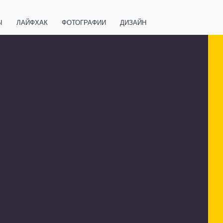
Ы
ЛАЙФХАК
ФОТОГРАФИИ
ДИЗАЙН
ВАЖНО ЗНАТЬ
СПОРТ
СМАРТФОНЫ
ПОЛЕЗНОЕ