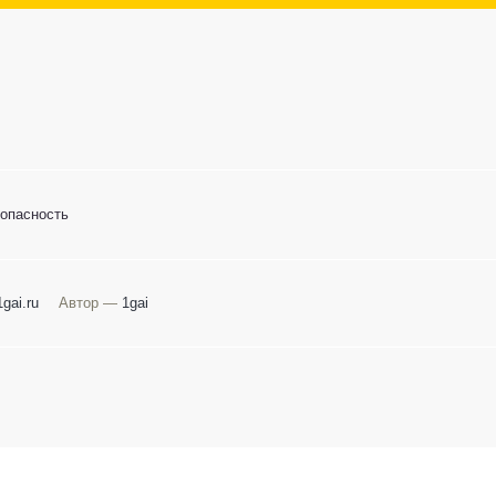
опасность
gai.ru
Автор —
1gai