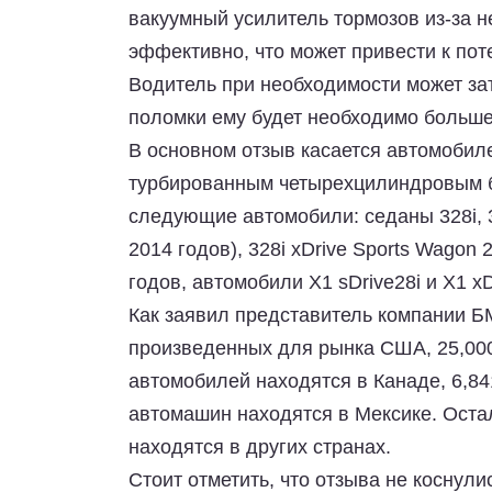
вакуумный усилитель тормозов из-за н
эффективно, что может привести к по
Водитель при необходимости может зат
поломки ему будет необходимо больше
В основном отзыв касается автомобил
турбированным четырехцилиндровым б
следующие автомобили:
седаны 328i, 3
2014 годов), 328i xDrive Sports Wagon 
годов
,
автомобили X1 sDrive28i и X1 xD
Как заявил представитель
компании Б
произведенных для рынка США, 25,000
автомобилей находятся в Канаде, 6,84
автомашин находятся в Мексике. Ост
находятся в других странах.
Стоит отметить, что отзыва не коснул