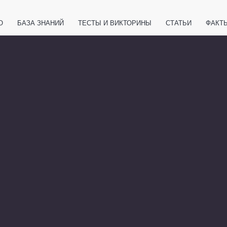
О
БАЗА ЗНАНИЙ
ТЕСТЫ И ВИКТОРИНЫ
СТАТЬИ
ФАКТ
ЕТЫ
ЖИВОТНЫЕ
ПОЛЕЗНО ЗНАТЬ
ЗАКОНОДАТЕЛЬСТВО
НОЛОГИИ