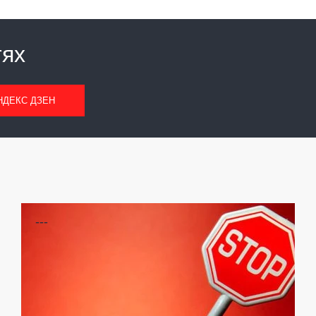
тях
НДЕКС ДЗЕН
---