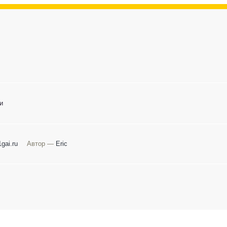
и
gai.ru
Автор —
Eric