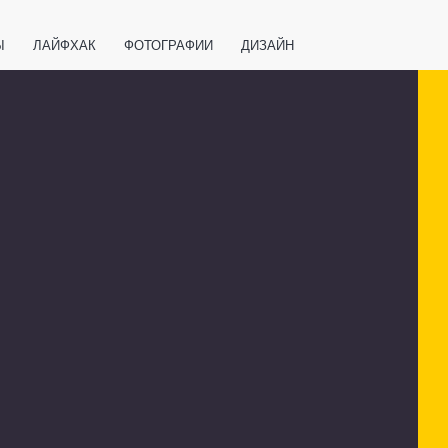
Ы
ЛАЙФХАК
ФОТОГРАФИИ
ДИЗАЙН
ВАЖНО ЗНАТЬ
СПОРТ
СМАРТФОНЫ
ПОЛЕЗНОЕ