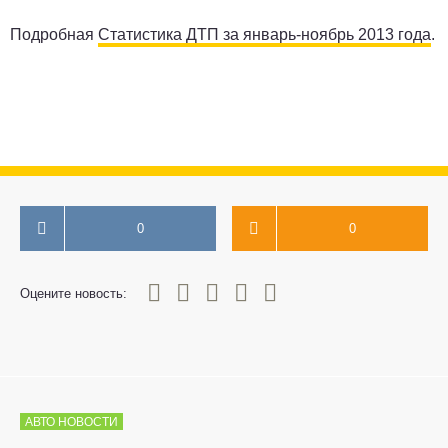
Подробная
Статистика ДТП за январь-ноябрь 2013 года
.
0
0
0
1
2
3
4
5
Оцените новость:
АВТО НОВОСТИ