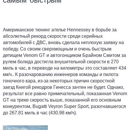
самым быстрым
Американское тюнинг ателье Hennessey в борьбе за
абсолютный рекорд скорости среди серийных
автомобилей с ДВС, вновь сделала неплохую заявку на
победу. Со своим сверхмощным и очень быстрым
детищем Venom GT и автогонщиком Брайном Смитом за
рулем болида достигла внушительной скорости в 270
миль в час, в переводе на километры это составляет 434
км/ч.. К разочарованию инженеров команды и пилота
гоночного кара, из-за некоторых причин скоростной
заезд Книгой рекодров Гинесса зачтен не будет. Однако,
результат все равно примечательный, показанная Venom
GT на треке скорость выше, показанной его основным
конкурентом, Bugatti Veyron Super Sport, разогнавшегося
до 267.81 миль в час (430.98 км/ч).