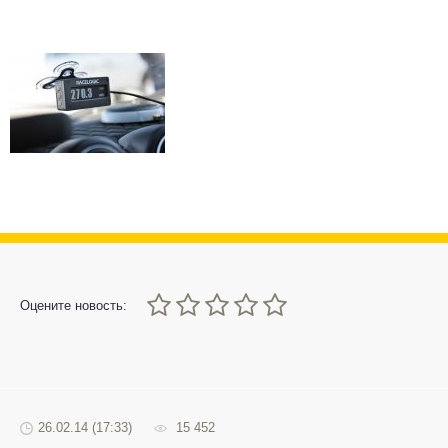
0
1
2
3
4
5
Оцените новость:
26.02.14 (17:33)
15 452