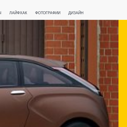
Ы
ЛАЙФХАК
ФОТОГРАФИИ
ДИЗАЙН
ВАЖНО ЗНАТЬ
СПОРТ
СМАРТФОНЫ
ПОЛЕЗНОЕ