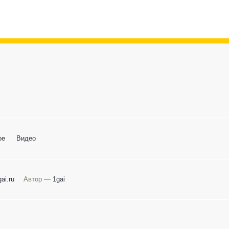
ое
Видео
ai.ru
Автор —
1gai