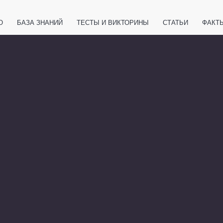
О
БАЗА ЗНАНИЙ
ТЕСТЫ И ВИКТОРИНЫ
СТАТЬИ
ФАКТ
ЕТЫ
ЖИВОТНЫЕ
ПОЛЕЗНО ЗНАТЬ
ЗАКОНОДАТЕЛЬСТВО
НОЛОГИИ