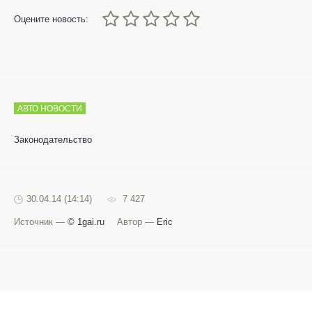
0
1
2
3
4
5
Оцените новость:
АВТО НОВОСТИ
Законодательство
30.04.14 (14:14)
7 427
Источник —
© 1gai.ru
Автор —
Eric