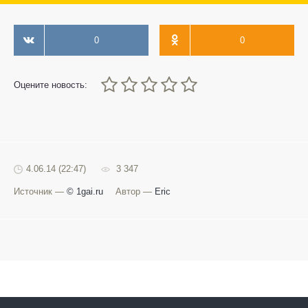
0
0
0
1
2
3
4
5
Оцените новость:
4.06.14 (22:47)
3 347
Источник —
© 1gai.ru
Автор —
Eric