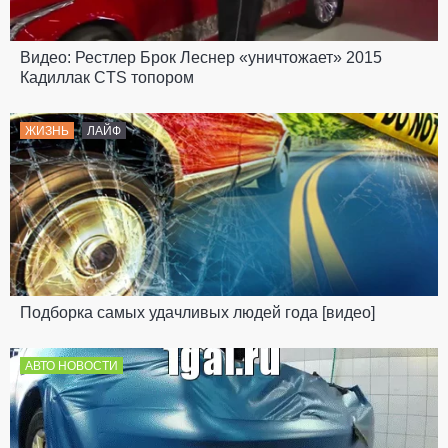
Видео: Рестлер Брок Леснер «уничтожает» 2015
Кадиллак CTS топором
ЖИЗНЬ
ЛАЙФ
Подборка самых удачливых людей года [видео]
АВТО НОВОСТИ