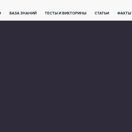
О
БАЗА ЗНАНИЙ
ТЕСТЫ И ВИКТОРИНЫ
СТАТЬИ
ФАКТЫ
ЕТЫ
ЖИВОТНЫЕ
ПОЛЕЗНО ЗНАТЬ
ЗАКОНОДАТЕЛЬСТВО
НОЛОГИИ