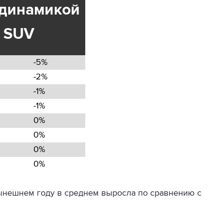
 динамикой
и SUV
-5%
-2%
-1%
-1%
0%
0%
0%
0%
ынешнем году в среднем выросла по сравнению с