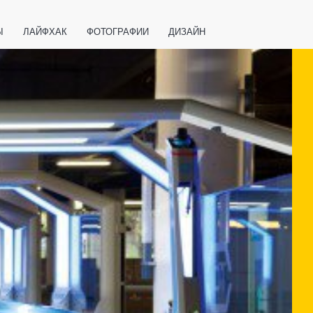
Ы
ЛАЙФХАК
ФОТОГРАФИИ
ДИЗАЙН
ВАЖНО ЗНАТЬ
СПОРТ
СМАРТФОНЫ
ПОЛЕЗНОЕ