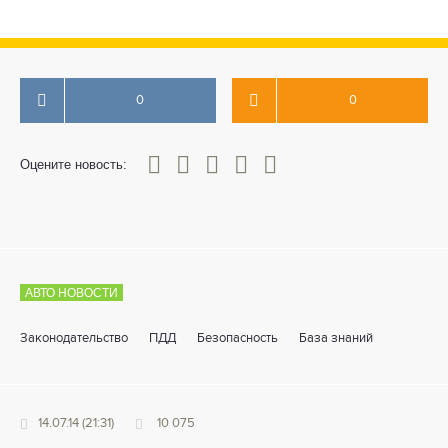
0
0
0
1
2
3
4
5
Оцените новость:
АВТО НОВОСТИ
Законодательство
ПДД
Безопасность
База знаний
14.07.14 (21:31)
10 075