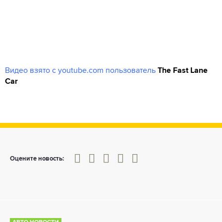
Видео взято с youtube.com пользователь
The Fast Lane
Car
0
1
2
3
4
5
Оцените новость: