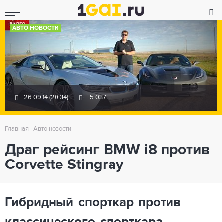
АВТО НОВОСТИ
26.09.14 (20:34)
5 037
Главная
|
Авто новости
Драг рейсинг BMW i8 против
Corvette Stingray
Гибридный спорткар против