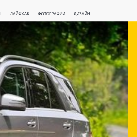
Ы
ЛАЙФХАК
ФОТОГРАФИИ
ДИЗАЙН
ВАЖНО ЗНАТЬ
СПОРТ
СМАРТФОНЫ
ПОЛЕЗНОЕ