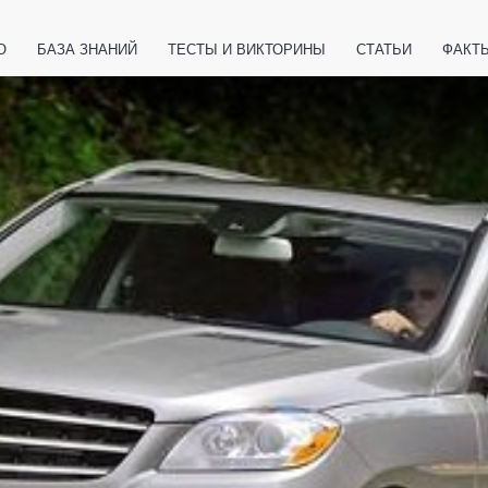
О
БАЗА ЗНАНИЙ
ТЕСТЫ И ВИКТОРИНЫ
СТАТЬИ
ФАКТ
ЕТЫ
ЖИВОТНЫЕ
ПОЛЕЗНО ЗНАТЬ
ЗАКОНОДАТЕЛЬСТВО
НОЛОГИИ