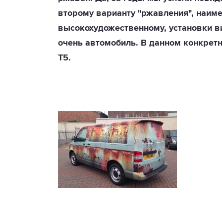
второму варианту "ржавления", наим
высокохудожественному, установки в
очень автомобиль. В данном конкретно
T5.