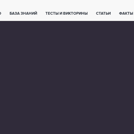
О
БАЗА ЗНАНИЙ
ТЕСТЫ И ВИКТОРИНЫ
СТАТЬИ
ФАКТЫ
ЕТЫ
ЖИВОТНЫЕ
ПОЛЕЗНО ЗНАТЬ
ЗАКОНОДАТЕЛЬСТВО
НОЛОГИИ