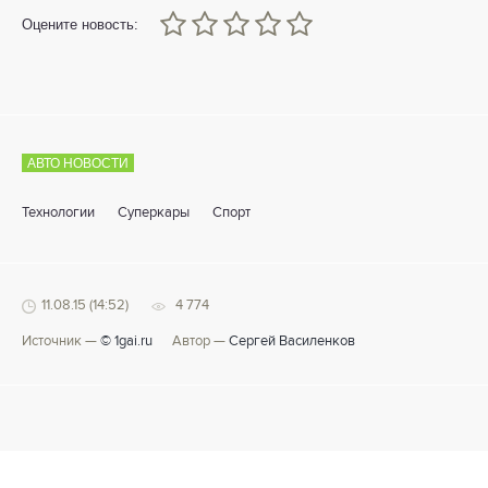
0
1
2
3
4
5
Оцените новость:
АВТО НОВОСТИ
Технологии
Суперкары
Спорт
11.08.15 (14:52)
4 774
Источник —
© 1gai.ru
Автор —
Сергей Василенков