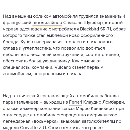
Над внешним обликом автомобиля трудился знаменитый
французский
автодизайнер
Самюэль Шуффар, который
черпал вдохновение с истребителя Blackbird SR-71, образ
которого также стал эмблемой ново оформленного
бренда. Кузов гиперкара изготовлен из титанового
сплава и углепластика, что позволило добиться
небольшого веса всей конструкции и, соответственно,
обеспечить большую динамику. Как отмечают
специалисты компании, Vulcano станет первым
автомобилем, построенным из титана.
Над технической составляющей автомобиля работала
пара итальянцев – выходец из
Ferrari
Клаудио Ломбарди,
а также инженер компании Lancia Марио Каваньеро, при
этом сердце автомобиля стопроцентно американское –
легендарная «восьмерка», знакомая автолюбителям по
модели Corvette ZR1. Стоит отметить, что ранее