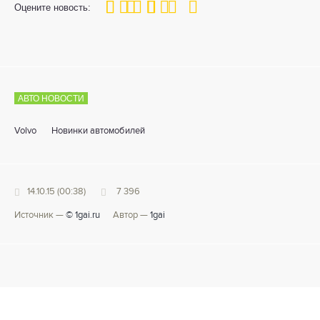
100
1
2
3
4
5
Оцените новость:
АВТО НОВОСТИ
Volvo
Новинки автомобилей
14.10.15 (00:38)
7 396
Источник —
© 1gai.ru
Автор —
1gai