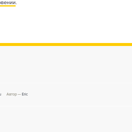
овении
.
u
Автор —
Eric