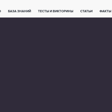
О
БАЗА ЗНАНИЙ
ТЕСТЫ И ВИКТОРИНЫ
СТАТЬИ
ФАКТЫ
ЕТЫ
ЖИВОТНЫЕ
ПОЛЕЗНО ЗНАТЬ
ЗАКОНОДАТЕЛЬСТВО
НОЛОГИИ