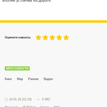
вполне устойчив на дороге.
100
1
2
3
4
5
Оцените новость:
АВТО НОВОСТИ
Кино
Мир
Разное
Видео
14.01.16 (12:10)
5 083