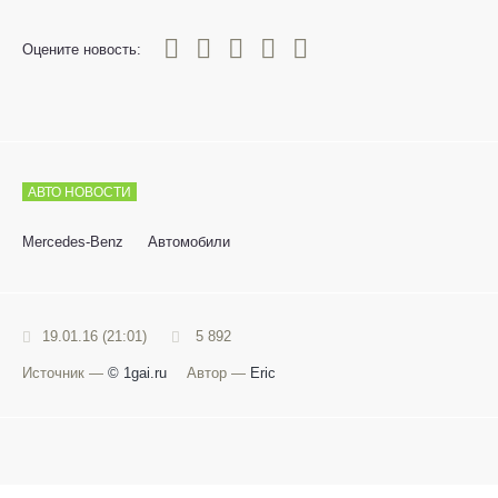
0
1
2
3
4
5
Оцените новость:
АВТО НОВОСТИ
Mercedes-Benz
Автомобили
19.01.16 (21:01)
5 892
Источник —
© 1gai.ru
Автор —
Eric