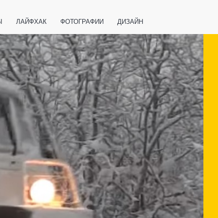
Ы
ЛАЙФХАК
ФОТОГРАФИИ
ДИЗАЙН
ВАЖНО ЗНАТЬ
СПОРТ
СМАРТФОНЫ
ПОЛЕЗНОЕ