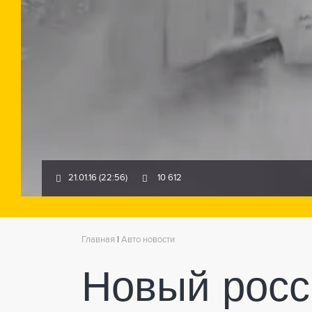
21.01.16 (22:56)
10 612
Главная
|
Авто новости
Новый росс