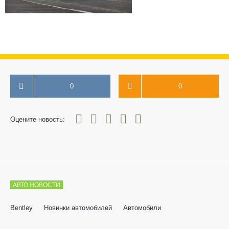
0
0
0
1
2
3
4
5
Оцените новость:
АВТО НОВОСТИ
Bentley
Новинки автомобилей
Автомобили