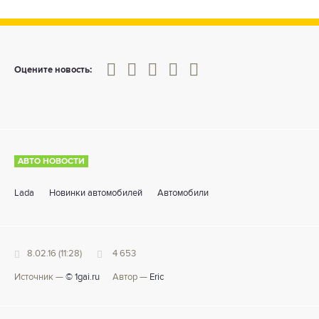
0
1
2
3
4
5
Оцените новость:
АВТО НОВОСТИ
Lada
Новинки автомобилей
Автомобили
8.02.16 (11:28)
4 653
Источник —
© 1gai.ru
Автор —
Eric