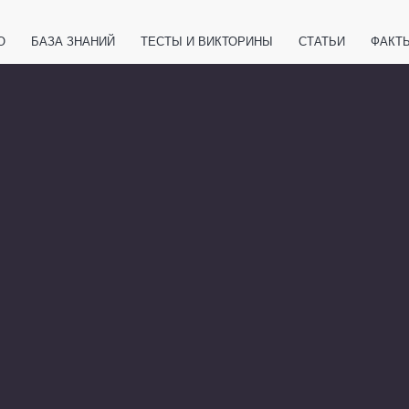
О
БАЗА ЗНАНИЙ
ТЕСТЫ И ВИКТОРИНЫ
СТАТЬИ
ФАКТ
ЕТЫ
ЖИВОТНЫЕ
ПОЛЕЗНО ЗНАТЬ
ЗАКОНОДАТЕЛЬСТВО
НОЛОГИИ