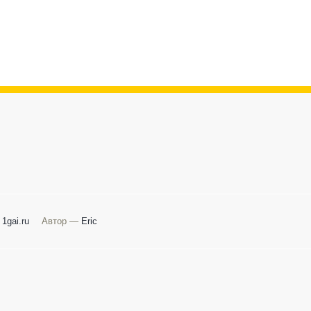
 1gai.ru
Автор —
Eric