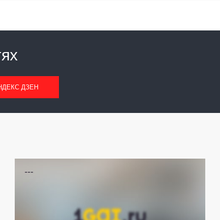
тях
НДЕКС ДЗЕН
---