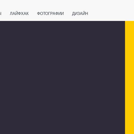
Ы
ЛАЙФХАК
ФОТОГРАФИИ
ДИЗАЙН
ВАЖНО ЗНАТЬ
СПОРТ
СМАРТФОНЫ
ПОЛЕЗНОЕ