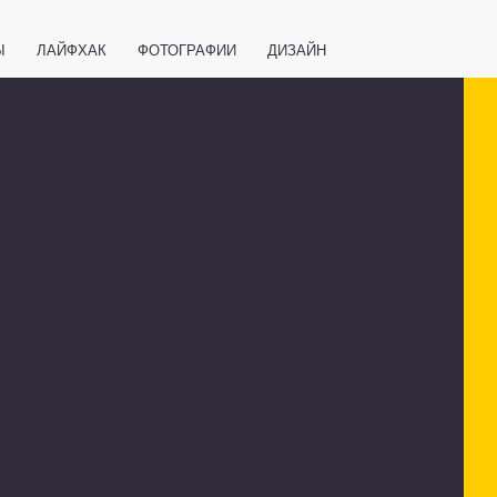
Ы
ЛАЙФХАК
ФОТОГРАФИИ
ДИЗАЙН
ВАЖНО ЗНАТЬ
СПОРТ
СМАРТФОНЫ
ПОЛЕЗНОЕ