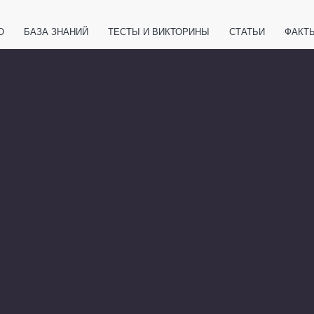
О
БАЗА ЗНАНИЙ
ТЕСТЫ И ВИКТОРИНЫ
СТАТЬИ
ФАКТ
ЕТЫ
ЖИВОТНЫЕ
ПОЛЕЗНО ЗНАТЬ
ЗАКОНОДАТЕЛЬСТВО
НОЛОГИИ