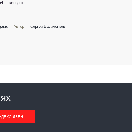
el
концепт
ai.ru
Автор —
Сергей Василенков
тях
НДЕКС ДЗЕН