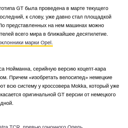
тотипа GT была проведена в марте текущего
оследний, к слову, уже давно стал площадкой
 По представленных на нем машинах можно
ителей всего мира в ближайшее десятилетие.
оклонники марки Opel.
са Нойманна, серийную верcию коцепт-кара
ом. Причем «изобретать велосипед» немецкие
ют всю систему у кроссовера Mokka, который уже
 касается оригинальной GT версии от немецкого
одной.
stra TCR, превью гоночного Опель