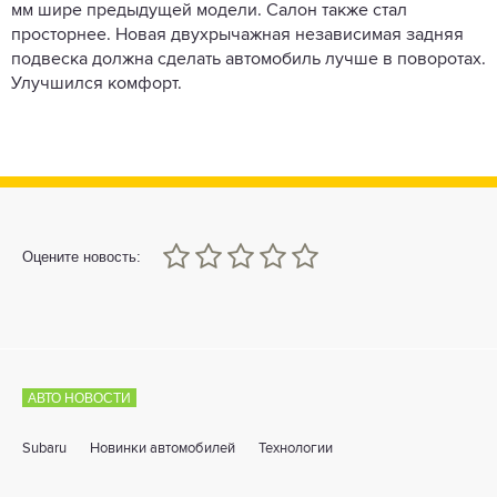
мм шире предыдущей модели. Салон также стал
просторнее. Новая двухрычажная независимая задняя
подвеска должна сделать автомобиль лучше в поворотах.
Улучшился комфорт.
0
1
2
3
4
5
Оцените новость:
АВТО НОВОСТИ
Subaru
Новинки автомобилей
Технологии