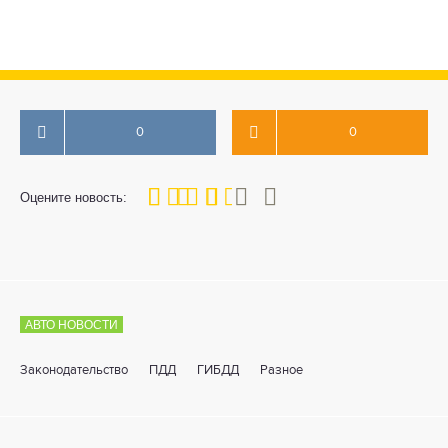
0
0
60
1
2
3
4
5
Оцените новость:
АВТО НОВОСТИ
Законодательство
ПДД
ГИБДД
Разное