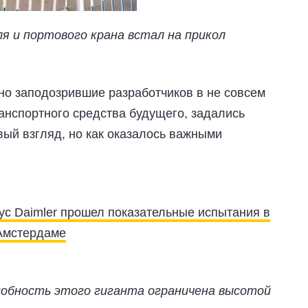
ля и портового крана встал на прикол
но заподозрившие разработчиков в не совсем
анспортного средства будущего, задались
вый взгляд, но как оказалось важными
с Daimler прошел показательные испытания в
Амстердаме
собность этого гиганта ограничена высотой