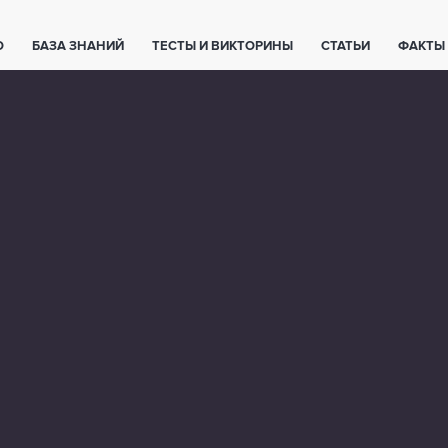
О
БАЗА ЗНАНИЙ
ТЕСТЫ И ВИКТОРИНЫ
СТАТЬИ
ФАКТЫ
ЕТЫ
ЖИВОТНЫЕ
ПОЛЕЗНО ЗНАТЬ
ЗАКОНОДАТЕЛЬСТВО
НОЛОГИИ