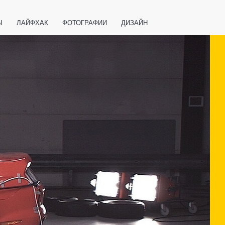
Ы
ЛАЙФХАК
ФОТОГРАФИИ
ДИЗАЙН
ВАЖНО ЗНАТЬ
СПОРТ
СМАРТФОНЫ
ПОЛЕЗНОЕ