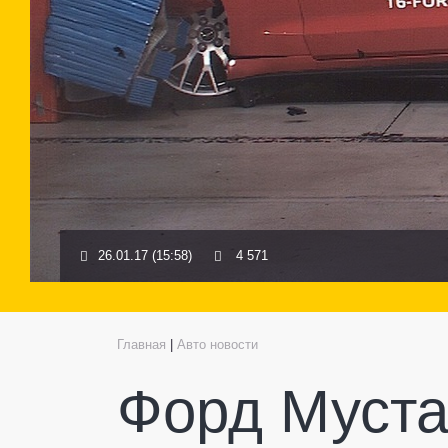
26.01.17 (15:58)
4 571
Главная
|
Авто новости
Форд Муста