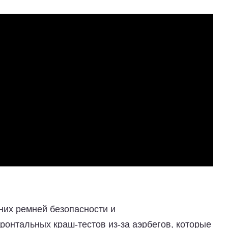
них ремней безопасности и
онтальных краш-тестов из-за аэрбегов, которые