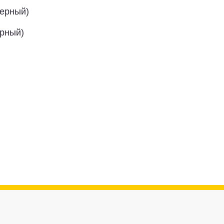
мерный)
ерный)