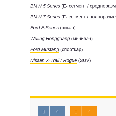
BMW 5 Series
(E- сегмент / среднераз
BMW 7 Series
(F- сегмент / полноразм
Ford F-Series
(пикап)
Wuling Hongguang
(минивэн)
Ford Mustang
(спорткар)
Nissan X-Trail / Rogue
(SUV)
0
0