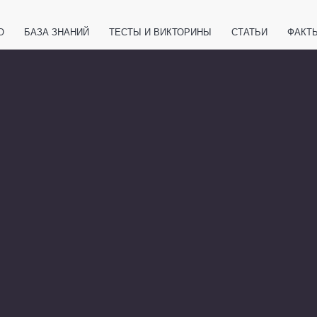
О
БАЗА ЗНАНИЙ
ТЕСТЫ И ВИКТОРИНЫ
СТАТЬИ
ФАКТ
ЕТЫ
ЖИВОТНЫЕ
ПОЛЕЗНО ЗНАТЬ
ЗАКОНОДАТЕЛЬСТВО
НОЛОГИИ