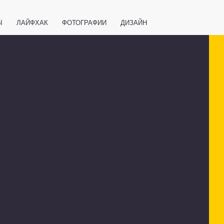
Ы
ЛАЙФХАК
ФОТОГРАФИИ
ДИЗАЙН
ВАЖНО ЗНАТЬ
СПОРТ
СМАРТФОНЫ
ПОЛЕЗНОЕ