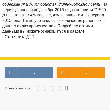
содержания и обустройства улично-дорожной сети»
за
период с января по декабрь 2016 года составили 71.550
ДТП, это на 13.4% больше, чем за аналогичный период
2015 года. Также увеличилось и количество раненных в
данных видах происшествий. Подробнее с этими
данными вы можете ознакомиться в разделе
«
Статистика ДТП
»
0
0
0
1
2
3
4
5
Оцените новость: