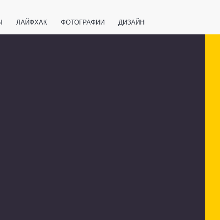
Ы
ЛАЙФХАК
ФОТОГРАФИИ
ДИЗАЙН
ВАЖНО ЗНАТЬ
СПОРТ
СМАРТФОНЫ
ПОЛЕЗНОЕ