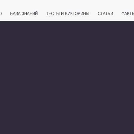
О
БАЗА ЗНАНИЙ
ТЕСТЫ И ВИКТОРИНЫ
СТАТЬИ
ФАКТ
ЕТЫ
ЖИВОТНЫЕ
ПОЛЕЗНО ЗНАТЬ
ЗАКОНОДАТЕЛЬСТВО
НОЛОГИИ