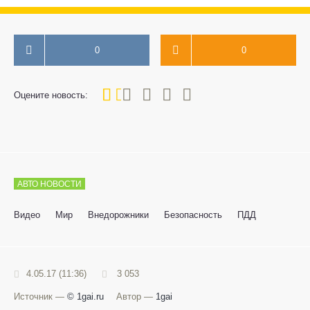
0
0
20
1
2
3
4
5
Оцените новость:
АВТО НОВОСТИ
Видео
Мир
Внедорожники
Безопасность
ПДД
4.05.17 (11:36)
3 053
Источник —
© 1gai.ru
Автор —
1gai