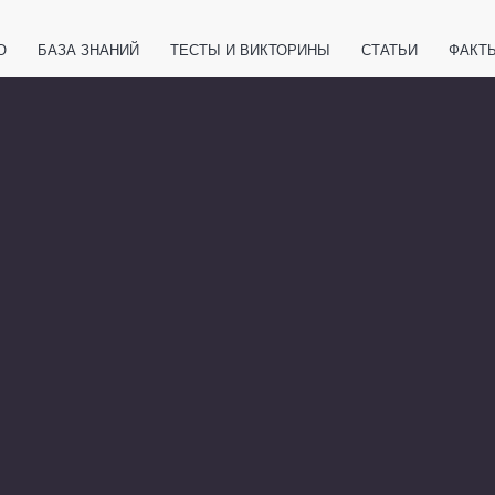
О
БАЗА ЗНАНИЙ
ТЕСТЫ И ВИКТОРИНЫ
СТАТЬИ
ФАКТ
ЕТЫ
ЖИВОТНЫЕ
ПОЛЕЗНО ЗНАТЬ
ЗАКОНОДАТЕЛЬСТВО
НОЛОГИИ