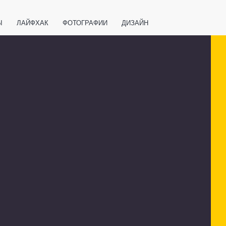
Ы
ЛАЙФХАК
ФОТОГРАФИИ
ДИЗАЙН
ВАЖНО ЗНАТЬ
СПОРТ
СМАРТФОНЫ
ПОЛЕЗНОЕ