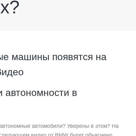
х?
ые машины появятся на
Видео
 автономные автомобили? Уверены в этом? На
в следующем видео от
BMW будет объяснено