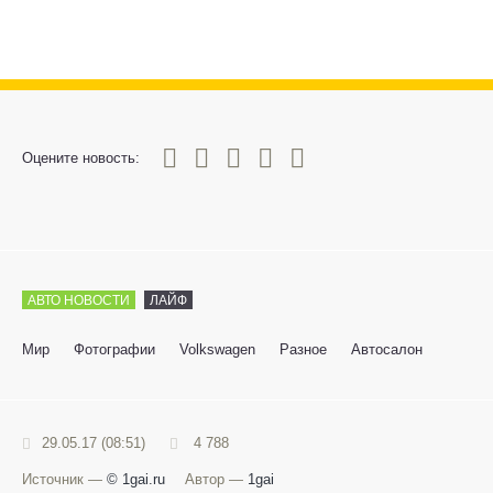
0
1
2
3
4
5
Оцените новость:
АВТО НОВОСТИ
ЛАЙФ
Мир
Фотографии
Volkswagen
Разное
Автосалон
29.05.17 (08:51)
4 788
Источник —
© 1gai.ru
Автор —
1gai