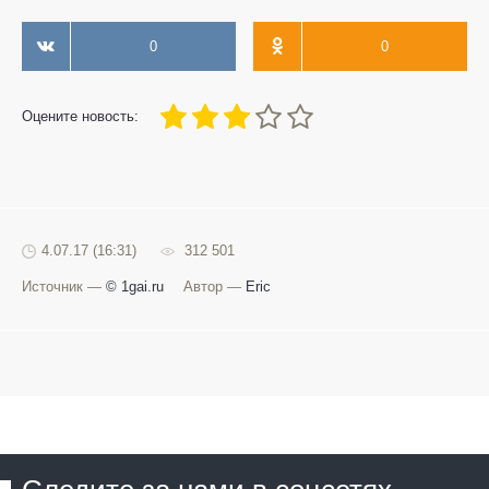
0
0
60
1
2
3
4
5
Оцените новость:
4.07.17 (16:31)
312 501
Источник —
© 1gai.ru
Автор —
Eric