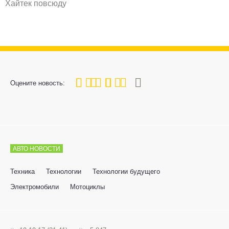
Хайтек повсюду
80
1
2
3
4
5
Оцените новость:
АВТО НОВОСТИ
Техника
Технологии
Технологии будущего
Электромобили
Мотоциклы