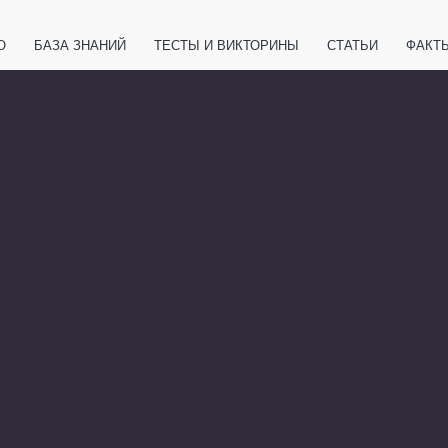
О
БАЗА ЗНАНИЙ
ТЕСТЫ И ВИКТОРИНЫ
СТАТЬИ
ФАКТ
ЕТЫ
ЖИВОТНЫЕ
ПОЛЕЗНО ЗНАТЬ
ЗАКОНОДАТЕЛЬСТВО
НОЛОГИИ