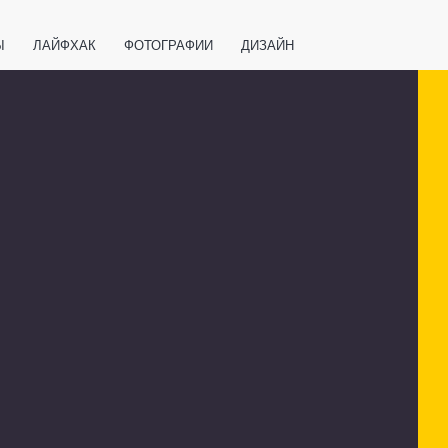
Ы
ЛАЙФХАК
ФОТОГРАФИИ
ДИЗАЙН
ВАЖНО ЗНАТЬ
СПОРТ
СМАРТФОНЫ
ПОЛЕЗНОЕ