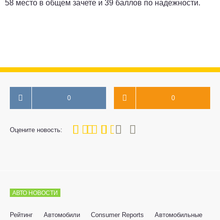
58 место в общем зачете и 39 баллов по надежности.
0
0
60
1
2
3
4
5
Оцените новость:
АВТО НОВОСТИ
Рейтинг
Автомобили
Consumer Reports
Автомобильные