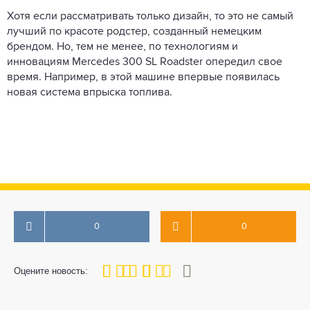
Хотя если рассматривать только дизайн, то это не самый
лучший по красоте родстер, созданный немецким
брендом. Но, тем не менее, по технологиям и
инновациям Mercedes 300 SL Roadster опередил свое
время. Например, в этой машине впервые появилась
новая система впрыска топлива.
0
0
80
1
2
3
4
5
Оцените новость: