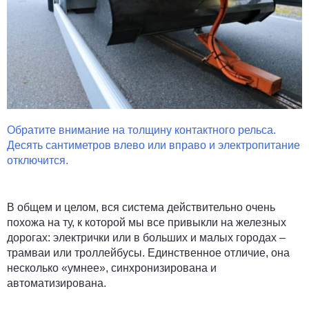
Обратите внимание на толщину контактного рельса.
Десять сантиметров влево или вправо и электропитание
отключится.
В общем и целом, вся система действительно очень
похожа на ту, к которой мы все привыкли на железных
дорогах: электрички или в больших и малых городах –
трамваи или троллейбусы. Единственное отличие, она
несколько «умнее», синхронизирована и
автоматизирована.