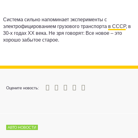
Система сильно напоминает эксперименты с
электрофицированием грузового транспорта
в СССР
, в
30-х годах XX века. Не зря говорят: Все новое – это
хорошо забытое старое.
0
1
2
3
4
5
Оцените новость:
АВТО НОВОСТИ