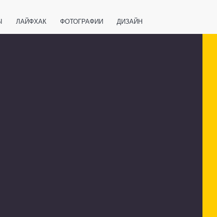
Ы
ЛАЙФХАК
ФОТОГРАФИИ
ДИЗАЙН
ВАЖНО ЗНАТЬ
СПОРТ
СМАРТФОНЫ
ПОЛЕЗНОЕ