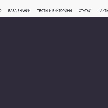
О
БАЗА ЗНАНИЙ
ТЕСТЫ И ВИКТОРИНЫ
СТАТЬИ
ФАКТ
ЕТЫ
ЖИВОТНЫЕ
ПОЛЕЗНО ЗНАТЬ
ЗАКОНОДАТЕЛЬСТВО
НОЛОГИИ