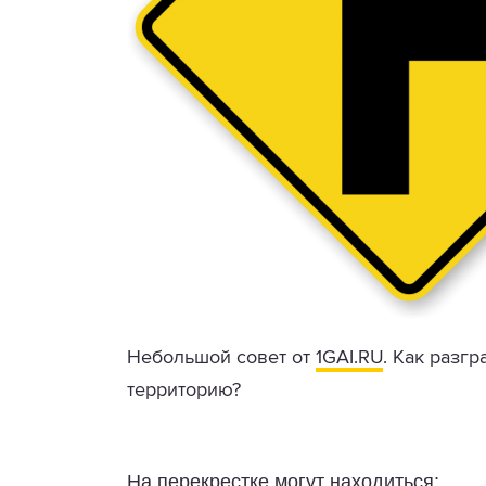
Небольшой совет от
1GAI.RU
. Как разг
территорию?
На перекрестке могут находиться: