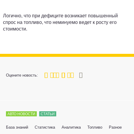
Логично, что при дефиците возникает повышенный
спрос на топливо, что неминуемо ведет к росту его
стоимости.
80
1
2
3
4
5
Оцените новость:
АВТО НОВОСТИ
СТАТЬИ
База знаний
Статистика
Аналитика
Топливо
Разное