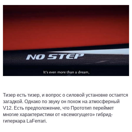
Тизер есть тизер, и вопрос о силовой установке остается
загадкой. Однако по звуку он похож на атмосферный
V12. Есть предположение, что Прототип переймет
многие характеристики от «всемогущего» гибрид-
гиперкара LaFerrari.