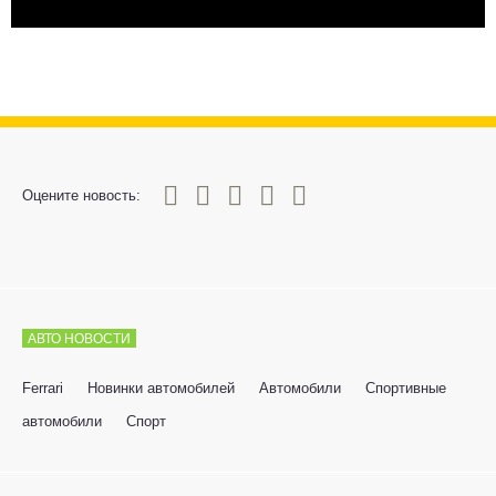
0
1
2
3
4
5
Оцените новость:
АВТО НОВОСТИ
Ferrari
Новинки автомобилей
Автомобили
Спортивные
автомобили
Спорт