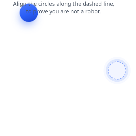
faq
news
login