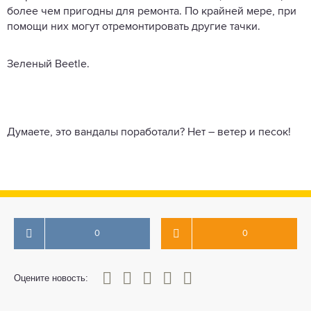
более чем пригодны для ремонта. По крайней мере, при
помощи них могут отремонтировать другие тачки.
Зеленый Beetle.
Думаете, это вандалы поработали? Нет – ветер и песок!
0
0
0
1
2
3
4
5
Оцените новость: