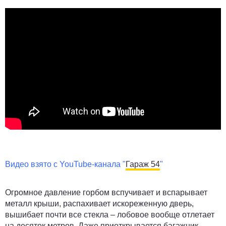
Видео взято с YouTube-канала "
Гараж 54
"
Огромное давление горбом вспучивает и вспарывает
металл крыши, распахивает искореженную дверь,
вышибает почти все стекла – лобовое вообще отлетает
на десяток метров. Даже приоткрывается багажник…