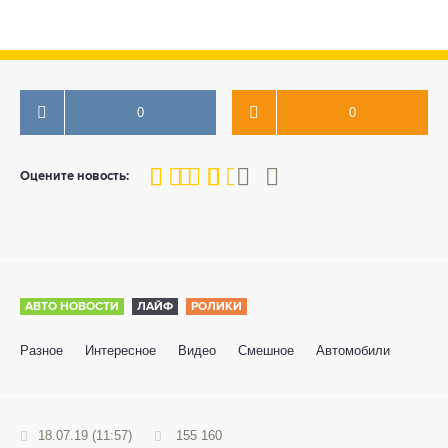
0
0
60
1
2
3
4
5
Оцените новость:
АВТО НОВОСТИ
ЛАЙФ
РОЛИКИ
Разное
Интересное
Видео
Смешное
Автомобили
18.07.19 (11:57)
155 160