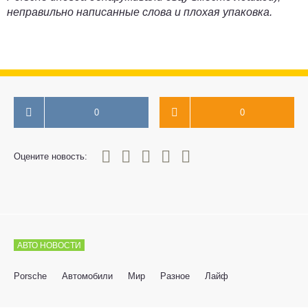
неправильно написанные слова и плохая упаковка.
0
0
0
1
2
3
4
5
Оцените новость:
АВТО НОВОСТИ
Porsche
Автомобили
Мир
Разное
Лайф