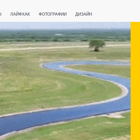
Ы
ЛАЙФХАК
ФОТОГРАФИИ
ДИЗАЙН
ВАЖНО ЗНАТЬ
СПОРТ
СМАРТФОНЫ
ПОЛЕЗНОЕ