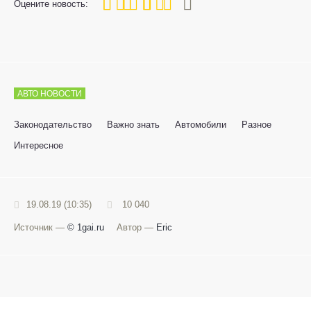
80
1
2
3
4
5
Оцените новость:
АВТО НОВОСТИ
Законодательство
Важно знать
Автомобили
Разное
Интересное
19.08.19 (10:35)
10 040
Источник —
© 1gai.ru
Автор —
Eric