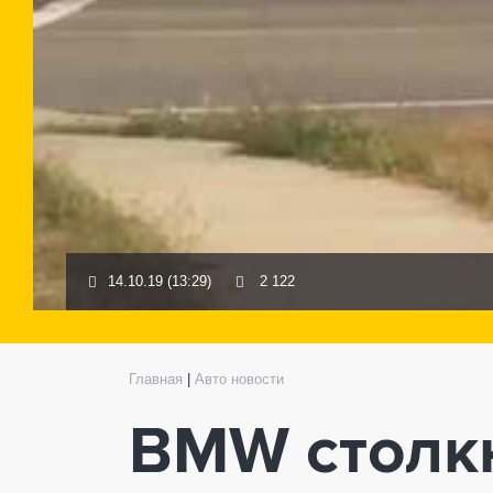
14.10.19 (13:29)
2 122
Главная
|
Авто новости
BMW столкн